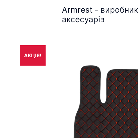
Перейти
Armrest - виробни
до
аксесуарів
вмісту
АКЦІЯ!