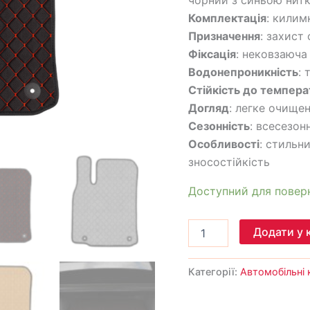
Комплектація
: килим
Призначення
: захист
Фіксація
: нековзаюча
Водонепроникність
: 
Стійкість до темпера
Догляд
: легке очище
Сезонність
: всесезонн
Особливості
: стильн
зносостійкість
Доступний для повер
Додати у 
Категорії:
Автомобільні