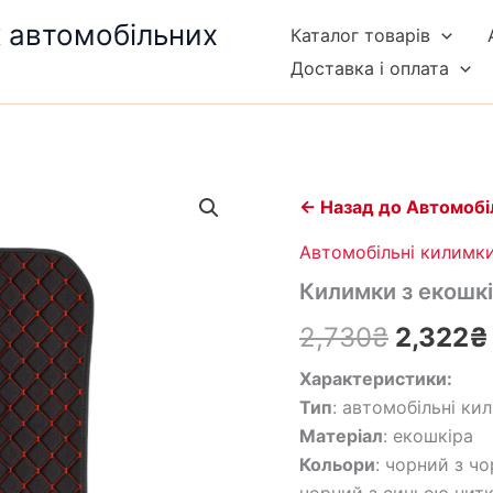
к автомобільних
Каталог товарів
Доставка і оплата
Килимки
Оригін
з
← Назад до Автомобі
екошкіри
ціна:
комплект
Автомобільні килимк
1
2,730₴
Килимки з екошкі
ряд
кількість
2,730
₴
2,322
₴
Характеристики:
Тип
: автомобільні ки
Матеріал
: екошкіра
Кольори
: чорний з ч
чорний з синьою нитк