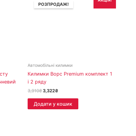
АКЦІЯ!
ціна:
ціна:
РОЗПРОДАЖ!
3,910₴.
3,322₴.
Автомобільні килимки
сту
Килимки Ворс Premium комплект 1
чневий
і 2 ряду
3,910
₴
3,322
₴
Додати у кошик