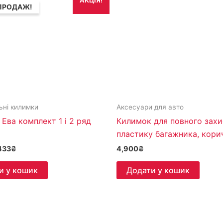
АКЦІЯ!
на:
ціна:
ПРОДАЖ!
862₴.
2,433₴.
ьні килимки
Аксесуари для авто
Ева комплект 1 і 2 ряд
Килимок для повного захи
пластику багажника, кори
433
₴
4,900
₴
и у кошик
Додати у кошик