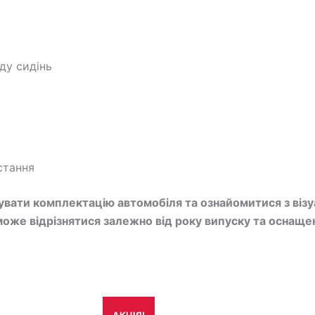
ду сидінь
стання
ати комплектацію автомобіля та ознайомитися з візуалі
оже відрізнятися залежно від року випуску та оснащен
игінальна
Поточна