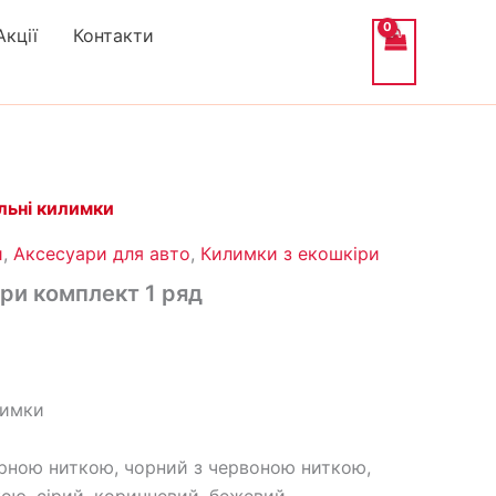
Акції
Контакти
альна
Поточна
льні килимки
ціна:
и
,
Аксесуари для авто
,
Килимки з екошкіри
.
2,322₴.
ри комплект 1 ряд
лимки
орною ниткою, чорний з червоною ниткою,
ою, сірий, коричневий, бежевий