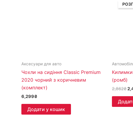
ці
РОЗ
2,
Аксесуари для авто
Автомобіл
Чохли на сидіння Classic Premium
Килимки 
2020 чорний з коричневим
(ромб)
(комплект)
2,862
₴
2,
6,299
₴
Додат
Додати у кошик