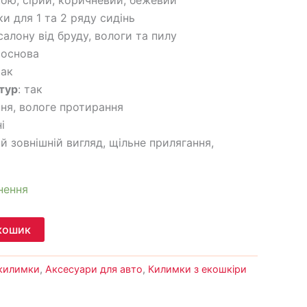
ки для 1 та 2 ряду сидінь
 салону від бруду, вологи та пилу
 основа
так
тур
: так
ння, вологе протирання
і
ий зовнішній вигляд, щільне прилягання,
нення
кошик
 килимки
,
Аксесуари для авто
,
Килимки з екошкіри