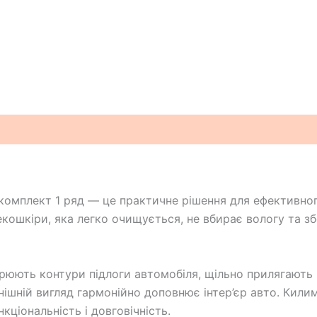
омплект 1 ряд — це практичне рішення для ефективного
 екошкіри, яка легко очищується, не вбирає вологу та 
юють контури підлоги автомобіля, щільно прилягають і
внішній вигляд гармонійно доповнює інтер’єр авто. Кили
ціональність і довговічність.