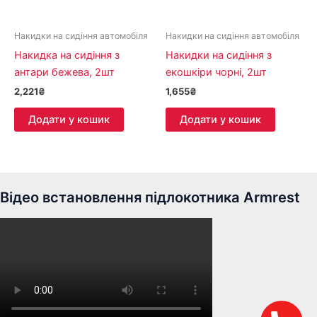
Накидки на сидіння автомобіля
Накидки на сидіння автомобіля
Накидка на сидіння з
Накидки на сидіння з
антари бежева, 2шт
екошкіри чорні, 2шт
2,221
₴
1,655
₴
Додати у кошик
Додати у кошик
Відео встановлення підлокотника Armrest