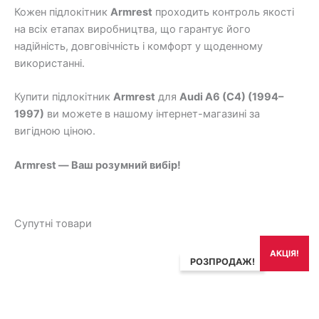
Кожен підлокітник
Armrest
проходить контроль якості
на всіх етапах виробництва, що гарантує його
надійність, довговічність і комфорт у щоденному
використанні.
Купити підлокітник
Armrest
для
Audi A6 (C4) (1994–
1997)
ви можете в нашому інтернет-магазині за
вигідною ціною.
Armrest — Ваш розумний вибір!
Супутні товари
Оригінальна
Поточна
АКЦІЯ!
ціна:
ціна:
РОЗПРОДАЖ!
1,490₴.
1,192₴.