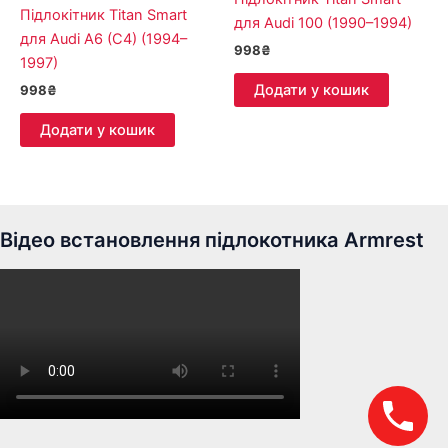
Підлокітник Titan Smart
для Audi 100 (1990–1994)
для Audi A6 (C4) (1994–
998
₴
1997)
Додати у кошик
998
₴
Додати у кошик
Відео встановлення підлокотника Armrest