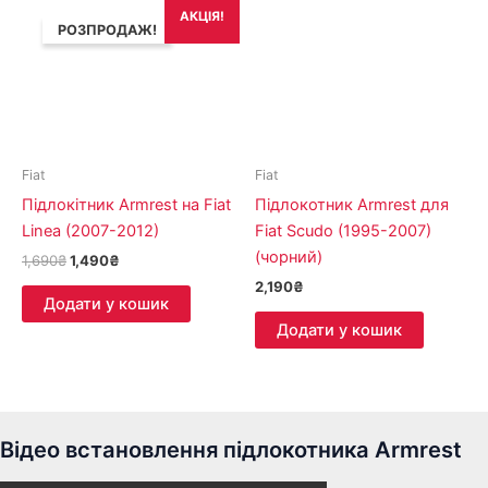
Оригінальна
Поточна
АКЦІЯ!
ціна:
ціна:
РОЗПРОДАЖ!
1,690₴.
1,490₴.
Fiat
Fiat
Підлокітник Armrest на Fiat
Підлокотник Armrest для
Linea (2007-2012)
Fiat Scudo (1995-2007)
(чорний)
1,690
₴
1,490
₴
2,190
₴
Додати у кошик
Додати у кошик
Відео встановлення підлокотника Armrest