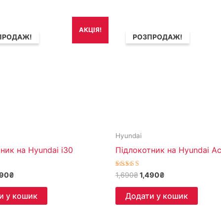
игінальна
Поточна
Оригінальна
Поточна
АКЦІЯ!
а:
ціна:
ціна:
ціна:
ПРОДАЖ!
РОЗПРОДАЖ!
690₴.
1,490₴.
1,690₴.
1,490₴.
Hyundai
ник на Hyundai i30
Підлокотник на Hyundai Ac
 в
Оцінено в
490
₴
1,690
₴
1,490
₴
5.00
з 5
и у кошик
Додати у кошик