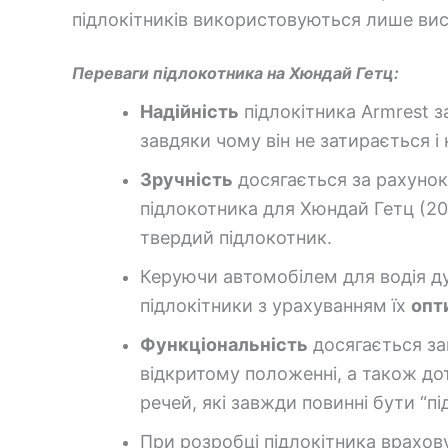
підлокітників використовуються лише вис
Переваги підлокотника на Хюндай Гетц:
Надійність
підлокітника
Armrest
з
завдяки чому він не затирається і 
Зручність
досягається за рахунок 
підлокотника для Хюндай Гетц (2
твердий підлокотник.
Керуючи автомобілем для водія д
підлокітники з урахуванням їх
опт
Функціональність
досягається за
відкритому положенні, а також дот
речей, які завжди повинні бути “пі
При розробці підлокітника врахов