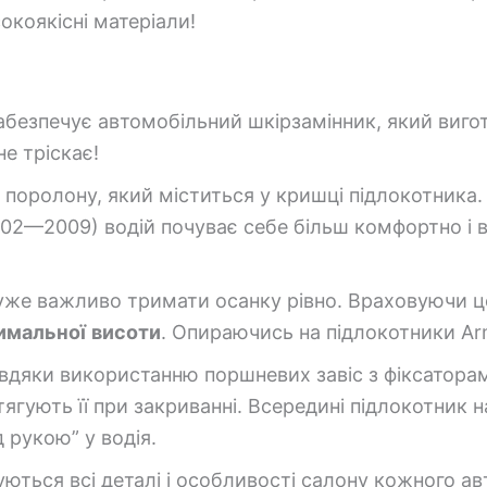
окоякісні матеріали!
абезпечує автомобільний шкірзамінник, який виго
не тріскає!
поролону, який міститься у кришці підлокотника. 
002—2009) водій почуває себе більш комфортно і 
уже важливо тримати осанку рівно. Враховуючи ц
имальної
висоти
. Опираючись на підлокотники Ar
вдяки використанню поршневих завіс з фіксаторам
ягують її при закриванні. Всередині підлокотник 
д рукою” у водія.
уються всі деталі і особливості салону кожного а