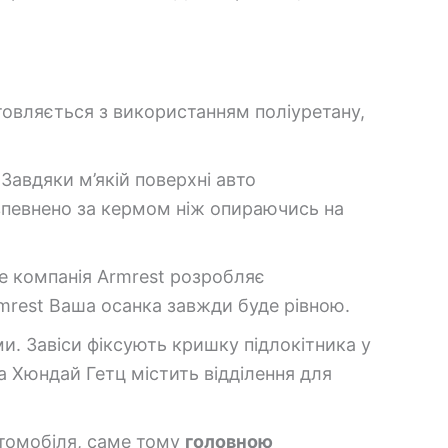
товляється з використанням поліуретану,
Завдяки м’якій поверхні авто
впевнено за кермом ніж опираючись на
е компанія Armrest розробляє
mrest Ваша осанка завжди буде рівною.
и. Завіси фіксують кришку підлокітника у
на Хюндай Гетц містить відділення для
втомобіля, саме тому
головною