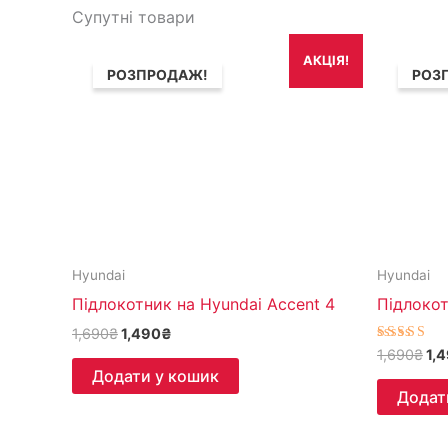
Супутні товари
Оригінальна
Поточна
Ор
АКЦІЯ!
ціна:
ціна:
цін
РОЗПРОДАЖ!
РОЗ
1,690₴.
1,490₴.
1,
Hyundai
Hyundai
Підлокотник на Hyundai Accent 4
Підлокот
1,690
₴
1,490
₴
Оцінено
1,690
₴
1,
5.00
Додати у кошик
з 5
Додат