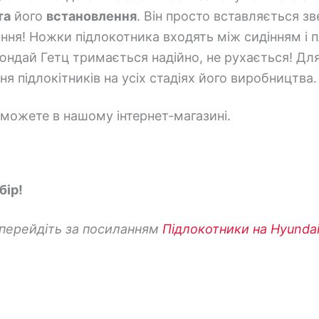
та
його
встановлення
. Він просто вставляється з
вання! Ножки підлокотника входять між сидінням і
юндай Гетц тримається надійно, не рухається! Для
я підлокітників на усіх стадіях його виробництва.
 можете в нашому інтернет-магазині.
бір!
перейдіть
за посиланням
Підлокотники на Hyunda