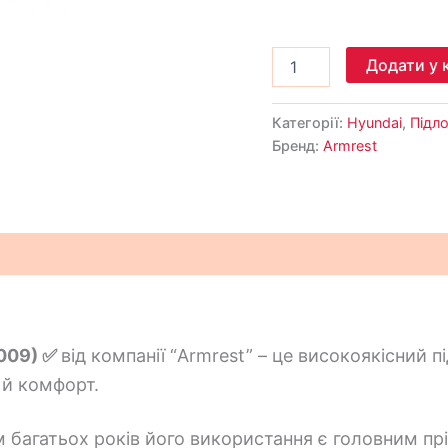
Додати у 
Категорії:
Hyundai
,
Підл
Бренд:
Armrest
009) ✅
від компанії “Armrest” – це високоякісний 
 й комфорт.
м багатьох років його використання є головним пр