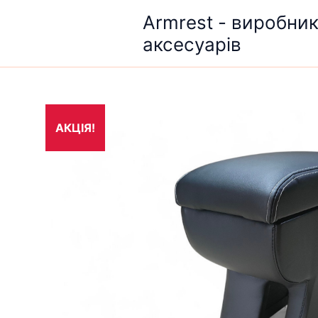
Перейти
Armrest - виробни
до
аксесуарів
вмісту
АКЦІЯ!