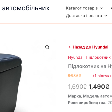
к автомобільних
Каталог товарів
Доставка і оплата
Підлокотник
Оригін
на
← Назад до Hyundai
Hyundai
ціна:
Getz
Hyundai
,
Підлокотник 
кількість
1,690₴.
Підлокотник на H
(
1
відгук)
Рейтинг
1
1,690
₴
1,490
₴
5.00
з 5 на
основі
опитування
Марка, Модель автом
покупця
Роки виробництва
: 2