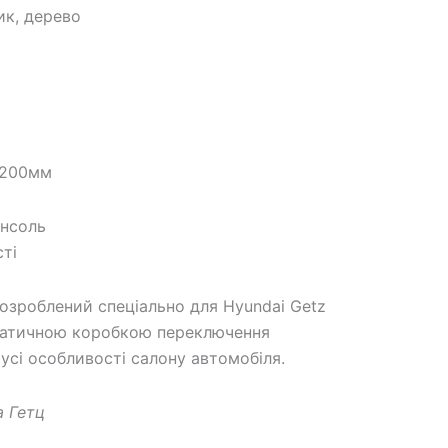
ик, дерево
200мм
онсоль
сті
розроблений спеціально для Hyundai Getz
матичною коробкою переключення
сі особливості салону автомобіля.
а Гетц