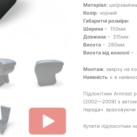
Матеріал
: шкірзамінн
Колір
: чорний
Габаритні розміри:
Ширина
– 150мм
Довжина
– 315мм
Висота
– 280мм
Висота від консолі
– 
Монтаж
: зверху на к
Наявність
: є в наявно
Підлокітник Armrest 
(2002—2009) з авто
передач враховуючи у
Купити підлокотник н