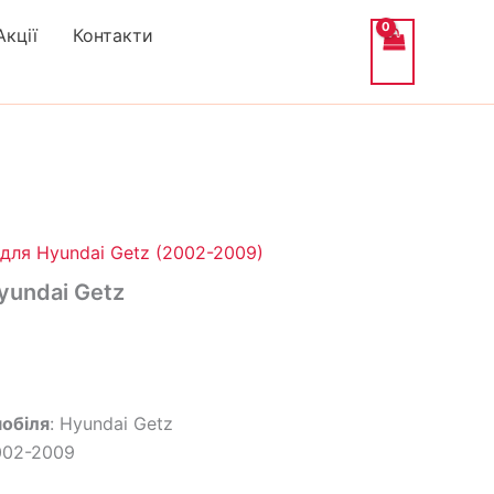
Акції
Контакти
альна
Поточна
ціна:
для Hyundai Getz (2002-2009)
1,490₴.
yundai Getz
обіля
: Hyundai Getz
002-2009