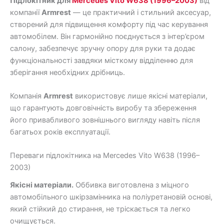
Підлокітник для
Mercedes Vito W638 (1996–2003)
від
компанії
Armrest
— це практичний і стильний аксесуар,
створений для підвищення комфорту під час керування
автомобілем. Він гармонійно поєднується з інтер’єром
салону, забезпечує зручну опору для руки та додає
функціональності завдяки місткому відділенню для
зберігання необхідних дрібниць.
Компанія
Armrest
використовує лише якісні матеріали,
що гарантують довговічність виробу та збереження
його привабливого зовнішнього вигляду навіть після
багатьох років експлуатації.
Переваги підлокітника на Mercedes Vito W638 (1996–
2003)
Якісні матеріали.
Оббивка виготовлена з міцного
автомобільного шкірзамінника на поліуретановій основі,
який стійкий до стирання, не тріскається та легко
очищується.