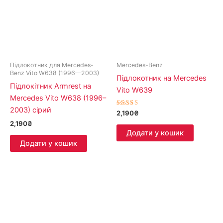
Підлокотник для Mercedes-
Mercedes-Benz
Benz Vito W638 (1996—2003)
Підлокотник на Mercedes
Підлокітник Armrest на
Vito W639
Mercedes Vito W638 (1996–
2003) сірий
Оцінено в
2,190
₴
5.00
2,190
₴
з 5
Додати у кошик
Додати у кошик