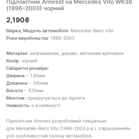
Підлокітник Armrest на Mercedes Vito W638
(1996–2003) чорний
2,190
₴
Марка, Модель автомобіля
: Mercedes-Benz Vito
Роки виробництва
: 1996-2003
Матеріал
: шкірзамінник, дерево, металеве кріплення
Колір
: чорний
Габаритні розміри:
Ширина
– 130мм
Довжина
– 340мм
Висота
– 570мм
Монтаж
: прикручується до підлоги
Наявність
: є в наявності
Підлокітник Armrest розроблений спеціально
для Mercedes-Benz Vito (1996-2003 р.в.) з врахуванням
усіх особливостей салону автомобіля.