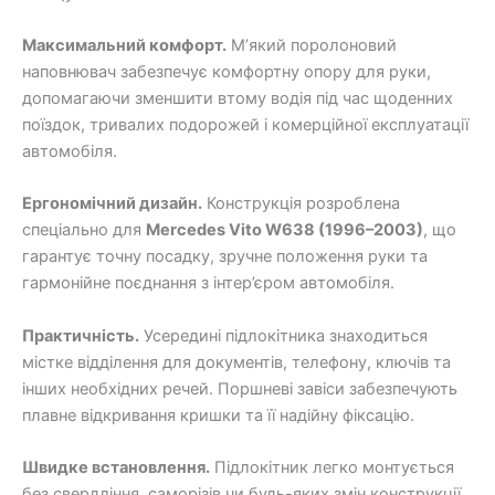
Максимальний комфорт.
М’який поролоновий
наповнювач забезпечує комфортну опору для руки,
допомагаючи зменшити втому водія під час щоденних
поїздок, тривалих подорожей і комерційної експлуатації
автомобіля.
Ергономічний дизайн.
Конструкція розроблена
спеціально для
Mercedes Vito W638 (1996–2003)
, що
гарантує точну посадку, зручне положення руки та
гармонійне поєднання з інтер’єром автомобіля.
Практичність.
Усередині підлокітника знаходиться
містке відділення для документів, телефону, ключів та
інших необхідних речей. Поршневі завіси забезпечують
плавне відкривання кришки та її надійну фіксацію.
Швидке встановлення.
Підлокітник легко монтується
без свердління, саморізів чи будь-яких змін конструкції