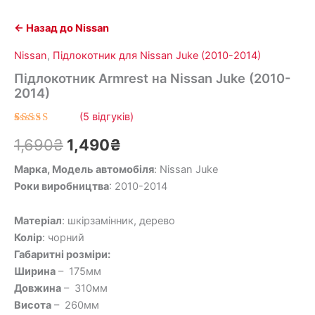
← Назад до Nissan
Nissan
,
Підлокотник для Nissan Juke (2010-2014)
Підлокотник Armrest на Nissan Juke (2010-
2014)
(
5
відгуків)
Рейтинг
5
1,690
₴
1,490
₴
5.00
з 5
на основі
опитування
Марка, Модель автомобіля
: Nissan Juke
покупців
Роки виробництва
: 2010-2014
Матеріал
: шкірзамінник, дерево
Колір
: чорний
Габаритні розміри:
Ширина
– 175мм
Довжина
– 310мм
Висота
– 260мм