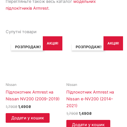
Перегляньте також весь каталог
модельних
підлокітників Armrest
.
Супутні товари
Оригінальна
Поточна
Оригінальна
Поточна
АКЦІЯ!
АКЦІЯ!
ціна:
ціна:
ціна:
ціна:
РОЗПРОДАЖ!
РОЗПРОДАЖ!
1,790₴.
1,490₴.
1,790₴.
1,490₴.
Nissan
Nissan
Підлокотник Armrest на
Підлокотник Armrest на
Nissan NV200 (2009-2019)
Nissan e-NV200 (2014–
2021)
1,790
₴
1,490
₴
1,790
₴
1,490
₴
Додати у кошик
Додати у кошик