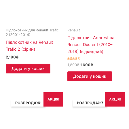
Підлокотник для Renault Trafic
Renault
2 (2001-2014)
Підлокітник Armrest на
Підлокотник на Renault
Renault Duster I (2010–
Trafic 2 (сірий)
2018) (відкидний)
2,190
₴
Оцінено в
1,890
₴
1,690
₴
5.00
Додати у кошик
з 5
Додати у кошик
Оригінальна
Поточна
Оригінальна
Поточна
АКЦІЯ!
АКЦІЯ!
ціна:
ціна:
ціна:
ціна:
РОЗПРОДАЖ!
РОЗПРОДАЖ!
1,790₴.
1,490₴.
1,890₴.
1,690₴.