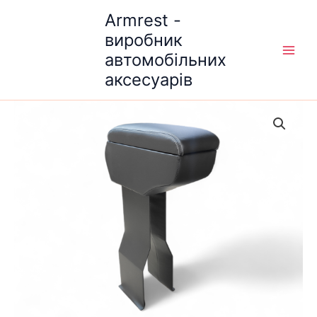
Перейти
Armrest -
до
виробник
вмісту
автомобільних
аксесуарів
Підлокотник
на
Renault
Trafic
2
кількість