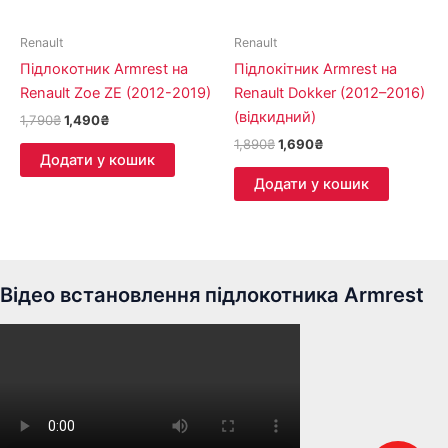
Renault
Renault
Підлокотник Armrest на
Підлокітник Armrest на
Renault Zoe ZE (2012-2019)
Renault Dokker (2012–2016)
(відкидний)
1,790
₴
1,490
₴
1,890
₴
1,690
₴
Додати у кошик
Додати у кошик
Відео встановлення підлокотника Armrest