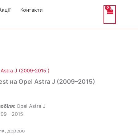
Акції
Контакти
альна
Поточна
ціна:
Astra J (2009-2015 )
1,490₴.
st на Opel Astra J (2009–2015)
обіля
: Opel Astra J
2009—2015
ик, дерево