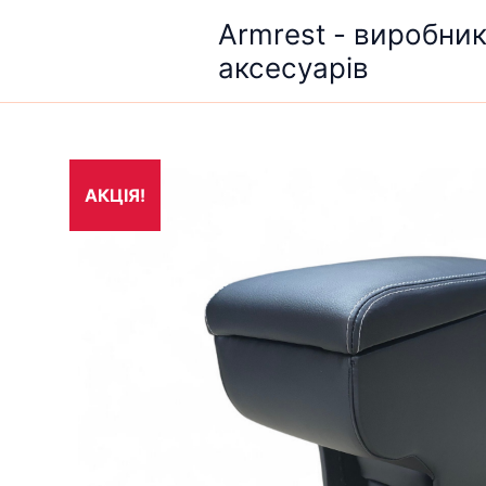
Перейти
Armrest - виробни
до
аксесуарів
вмісту
АКЦІЯ!