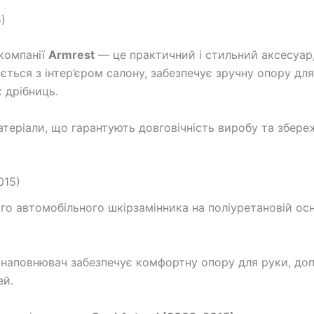
)
компанії
Armrest
— це практичний і стильний аксесуар
ється з інтер’єром салону, забезпечує зручну опору дл
 дрібниць.
теріали, що гарантують довговічність виробу та збере
015)
о автомобільного шкірзамінника на поліуретановій осно
наповнювач забезпечує комфортну опору для руки, доп
ей.