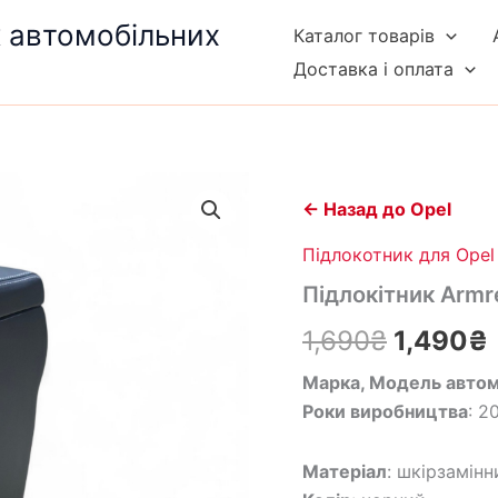
к автомобільних
Каталог товарів
Доставка і оплата
Підлокітник
Оригін
Armrest
← Назад до Opel
на
ціна:
Opel
Підлокотник для Opel 
Astra
1,690₴.
Підлокітник Armre
J
(2009–
1,690
₴
1,490
₴
2015)
кількість
Марка, Модель автом
Роки виробництва
: 
Матеріал
: шкірзамінн