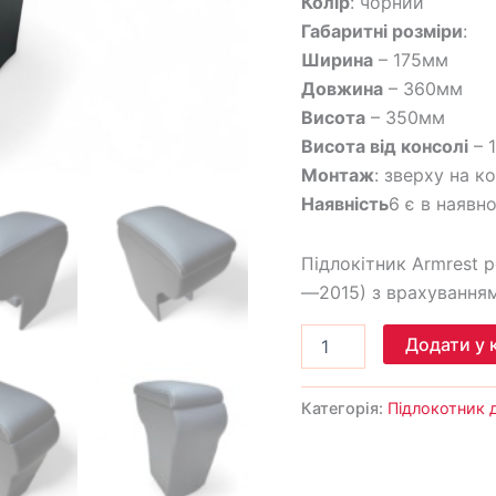
Колір
: чорний
Габаритні розміри
:
Ширина
– 175мм
Довжина
– 360мм
Висота
– 350мм
Висота від консолі
– 
Монтаж
: зверху на к
Наявність
6 є в наявно
Підлокітник Armrest р
—2015) з врахуванням
Додати у 
Категорія:
Підлокотник д