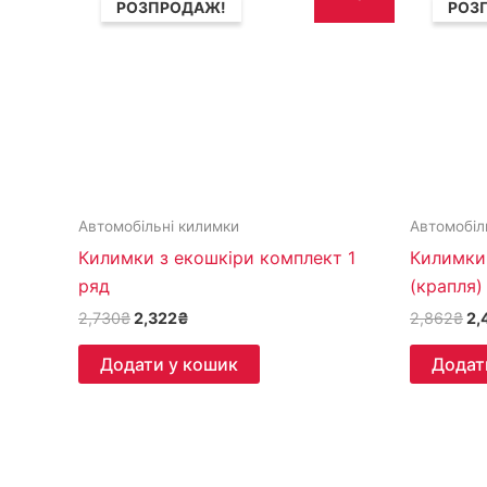
РОЗПРОДАЖ!
РОЗ
2,730₴.
2,322₴.
2,
Автомобільні килимки
Автомобіл
Килимки з екошкіри комплект 1
Килимки 
ряд
(крапля)
2,730
₴
2,322
₴
2,862
₴
2,
Додати у кошик
Додат