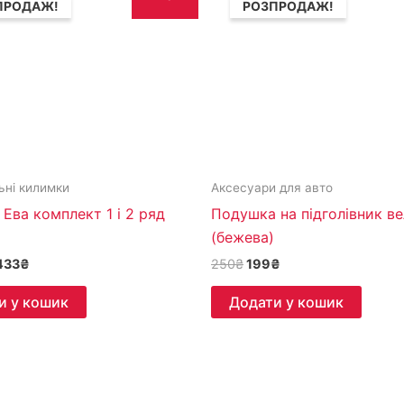
ПРОДАЖ!
РОЗПРОДАЖ!
862₴.
2,433₴.
250₴.
199₴.
ьні килимки
Аксесуари для авто
Ева комплект 1 і 2 ряд
Подушка на підголівник в
(бежева)
433
₴
250
₴
199
₴
и у кошик
Додати у кошик