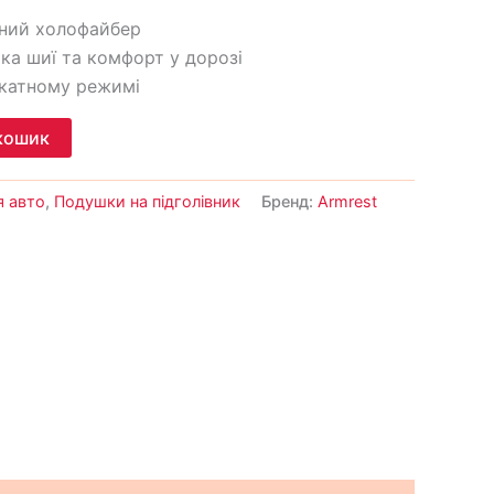
бний холофайбер
мка шиї та комфорт у дорозі
лікатному режимі
кошик
я авто
,
Подушки на підголівник
Бренд:
Armrest