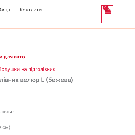
Акції
Контакти
ьна
очна
и для авто
:
Подушки на підголівник
₴.
лівник велюр L (бежева)
олівник
0 см)