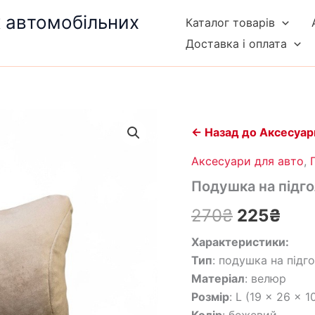
к автомобільних
Каталог товарів
Доставка і оплата
Подушка
Оригінал
Пот
на
← Назад до Аксесуар
підголівник
ціна:
ціна
велюр
Аксесуари для авто
,
L
270₴.
225
Подушка на підго
(бежева)
кількість
270
₴
225
₴
Характеристики:
Тип
: подушка на підг
Матеріал
: велюр
Розмір
: L (19 × 26 × 1
Колір
: бежевий