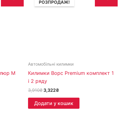
РОЗПРОДАЖ!
3,910₴.
3,322₴.
Автомобільні килимки
елюр M
Килимки Ворс Premium комплект 1
і 2 ряду
3,910
₴
3,322
₴
Додати у кошик