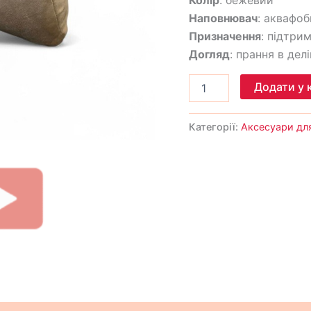
Наповнювач
: аквафо
Призначення
: підтри
Догляд
: прання в де
Додати у 
Категорії:
Аксесуари дл