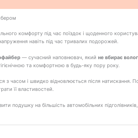
йбером
льного комфорту під час поїздок і щоденного користув
напруження навіть під час тривалих подорожей.
офайбер
— сучасний наповнювач, який
не вбирає воло
ігієнічною та комфортною в будь-яку пору року.
я з часом і швидко відновлюється після натискання. 
рати її властивостей.
вити подушку на більшість автомобільних підголівників