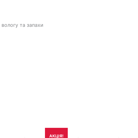
 вологу та запахи
игінальна
Поточна
Оригінальна
Поточна
АКЦІЯ!
на:
ціна:
ціна:
ціна: