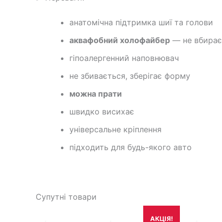
анатомічна підтримка шиї та голови
аквафобний холофайбер
— не вбирає
гіпоалергенний наповнювач
не збивається, зберігає форму
можна прати
швидко висихає
універсальне кріплення
підходить для будь-якого авто
Супутні товари
Оригінальна
Поточна
Ор
АКЦІЯ!
ціна:
ціна:
ці