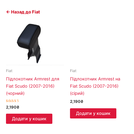
← Назад до Fiat
Fiat
Fiat
Підлокотник Armrest для
Підлокотник Armrest на
Fiat Scudo (2007-2016)
Fiat Scudo (2007-2016)
(чорний)
(сірий)
2,190
₴
Оцінено в
2,190
₴
5.00
Додати у кошик
з 5
Додати у кошик