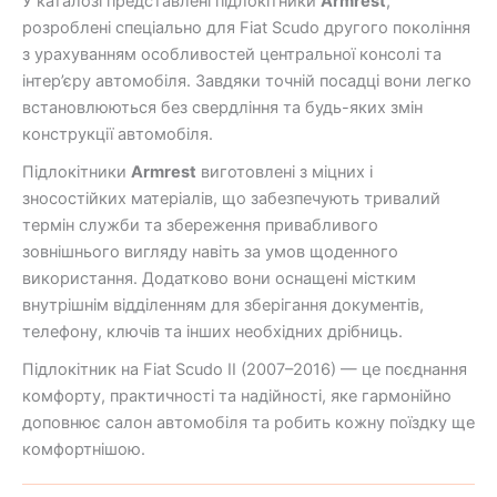
У каталозі представлені підлокітники
Armrest
,
розроблені спеціально для Fiat Scudo другого покоління
з урахуванням особливостей центральної консолі та
інтер’єру автомобіля. Завдяки точній посадці вони легко
встановлюються без свердління та будь-яких змін
конструкції автомобіля.
Підлокітники
Armrest
виготовлені з міцних і
зносостійких матеріалів, що забезпечують тривалий
термін служби та збереження привабливого
зовнішнього вигляду навіть за умов щоденного
використання. Додатково вони оснащені містким
внутрішнім відділенням для зберігання документів,
телефону, ключів та інших необхідних дрібниць.
Підлокітник на Fiat Scudo II (2007–2016) — це поєднання
комфорту, практичності та надійності, яке гармонійно
доповнює салон автомобіля та робить кожну поїздку ще
комфортнішою.