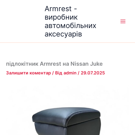
Перейти
Armrest -
до
виробник
вмісту
автомобільних
аксесуарів
підлокітник Armrest на Nissan Juke
Залишити коментар
/ Від
admin
/
29.07.2025