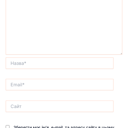
Назва*
Email*
Сайт
Зберегти моє ім'я, e-mail, та адресу сайту в цьому